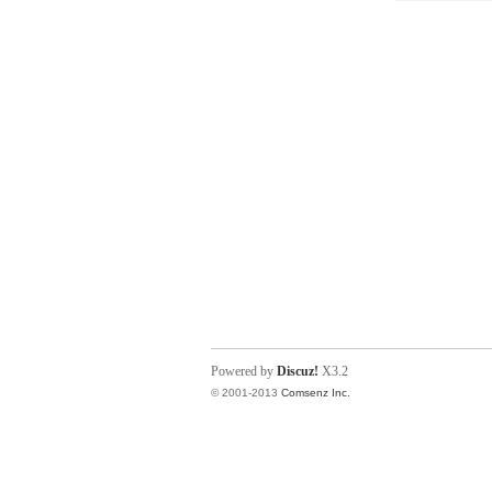
Powered by
Discuz!
X3.2
© 2001-2013
Comsenz Inc.