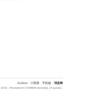
Archiver
|
小黑屋
|
手机版
|
消息树
 14:01
, Processed in 0.039849 second(s), 10 queries .