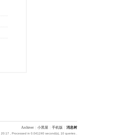
Archiver
|
小黑屋
|
手机版
|
消息树
 20:17
, Processed in 0.041240 second(s), 10 queries .