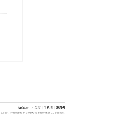
Archiver
|
小黑屋
|
手机版
|
消息树
 22:50
, Processed in 0.039246 second(s), 10 queries .