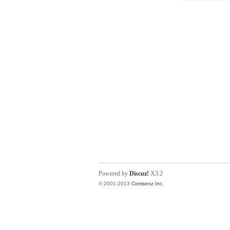
Powered by
Discuz!
X3.2
© 2001-2013
Comsenz Inc.